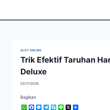
Skip
to
content
SLOT ONLINE
Trik Efektif Taruhan Ha
Deluxe
02/17/2026
Bagikan
W
F
M
T
S
L
X
S