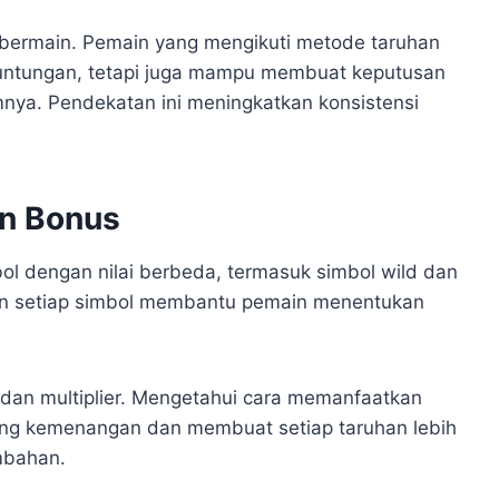
in bermain. Pemain yang mengikuti metode taruhan
runtungan, tetapi juga mampu membuat keputusan
mnya. Pendekatan ini meningkatkan konsistensi
n Bonus
bol dengan nilai berbeda, termasuk simbol wild dan
n setiap simbol membantu pemain menentukan
n dan multiplier. Mengetahui cara memanfaatkan
uang kemenangan dan membuat setiap taruhan lebih
mbahan.