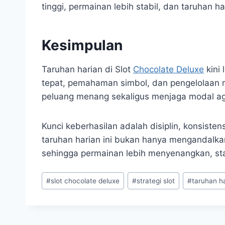
tinggi, permainan lebih stabil, dan taruhan ha
Kesimpulan
Taruhan harian di Slot
Chocolate Deluxe
kini 
tepat, pemahaman simbol, dan pengelolaan 
peluang menang sekaligus menjaga modal aga
Kunci keberhasilan adalah disiplin, konsisten
taruhan harian ini bukan hanya mengandalkan
sehingga permainan lebih menyenangkan, stab
Post
#
slot chocolate deluxe
#
strategi slot
#
taruhan h
Tags: