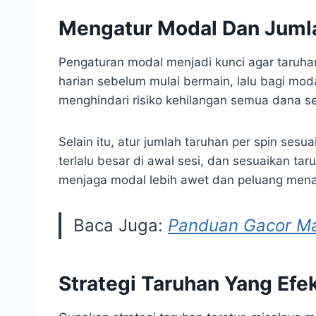
Mengatur Modal Dan Juml
Pengaturan modal menjadi kunci agar taruhan
harian sebelum mulai bermain, lalu bagi mod
menghindari risiko kehilangan semua dana se
Selain itu, atur jumlah taruhan per spin sesu
terlalu besar di awal sesi, dan sesuaikan t
menjaga modal lebih awet dan peluang menan
Baca Juga:
Panduan Gacor Mai
Strategi Taruhan Yang Efek