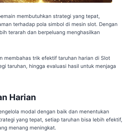
pemain membutuhkan strategi yang tepat,
man terhadap pola simbol di mesin slot. Dengan
 lebih terarah dan berpeluang menghasilkan
 membahas trik efektif taruhan harian di Slot
egi taruhan, hingga evaluasi hasil untuk menjaga
an Harian
engelola modal dengan baik dan menentukan
ategi yang tepat, setiap taruhan bisa lebih efektif,
luang menang meningkat.