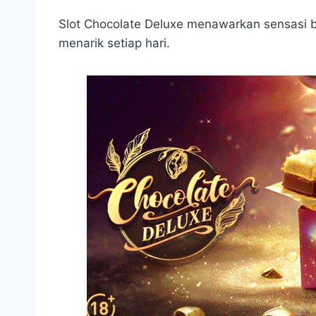
h
a
e
e
k
i
h
a
c
s
l
y
n
a
Slot Chocolate Deluxe menawarkan sensasi 
t
e
s
e
p
e
r
menarik setiap hari.
s
b
e
g
e
e
A
o
n
r
p
o
g
a
p
k
e
m
r