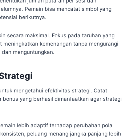
menentukan jumlah putaran per sesi dan
belumnya. Pemain bisa mencatat simbol yang
ensial berikutnya.
spin secara maksimal. Fokus pada taruhan yang
at meningkatkan kemenangan tanpa mengurangi
tif dan menguntungkan.
Strategi
untuk mengetahui efektivitas strategi. Catat
 bonus yang berhasil dimanfaatkan agar strategi
emain lebih adaptif terhadap perubahan pola
 konsisten, peluang menang jangka panjang lebih