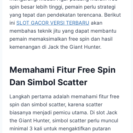
spin besar lebih tinggi, pemain perlu strategi
yang tepat dan pendekatan terencana. Berikut
ini
SLOT GACOR VERSI TERBARU
akan
membahas teknik jitu yang dapat membantu
pemain memaksimalkan free spin dan hasil
kemenangan di Jack the Giant Hunter.
Memahami Fitur Free Spin
Dan Simbol Scatter
Langkah pertama adalah memahami fitur free
spin dan simbol scatter, karena scatter
biasanya menjadi pemicu utama. Di slot Jack
the Giant Hunter, simbol scatter perlu muncul
minimal 3 kali untuk mengaktifkan putaran