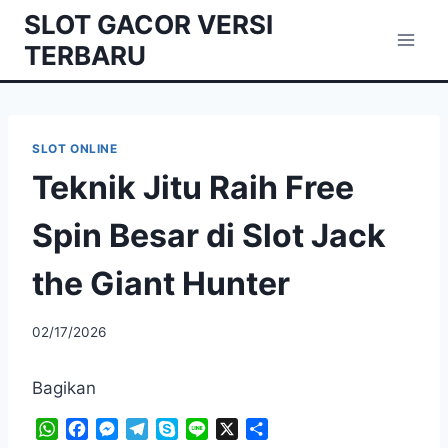
Skip
SLOT GACOR VERSI
to
TERBARU
content
SLOT ONLINE
Teknik Jitu Raih Free
Spin Besar di Slot Jack
the Giant Hunter
02/17/2026
Bagikan
W
F
M
T
S
L
X
S