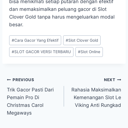
bisa menikmati setiap putaran dengan efektif
dan memaksimalkan peluang gacor di Slot
Clover Gold tanpa harus mengeluarkan modal
besar.
Post
#
Cara Gacor Yang Efektif
#
Slot Clover Gold
Tags:
#
SLOT GACOR VERSI TERBARU
#
Slot Online
Post
PREVIOUS
NEXT
Trik Gacor Pasti Dari
Rahasia Maksimalkan
navigation
Pemain Pro Di
Kemenangan Slot Le
Christmas Carol
Viking Anti Rungkad
Megaways