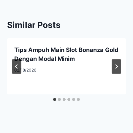
Similar Posts
Tips Ampuh Main Slot Bonanza Gold
Dengan Modal Minim
02/18/2026