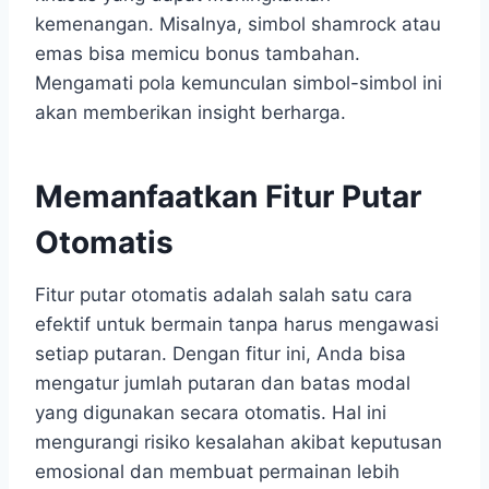
kemenangan. Misalnya, simbol shamrock atau
emas bisa memicu bonus tambahan.
Mengamati pola kemunculan simbol-simbol ini
akan memberikan insight berharga.
Memanfaatkan Fitur Putar
Otomatis
Fitur putar otomatis adalah salah satu cara
efektif untuk bermain tanpa harus mengawasi
setiap putaran. Dengan fitur ini, Anda bisa
mengatur jumlah putaran dan batas modal
yang digunakan secara otomatis. Hal ini
mengurangi risiko kesalahan akibat keputusan
emosional dan membuat permainan lebih