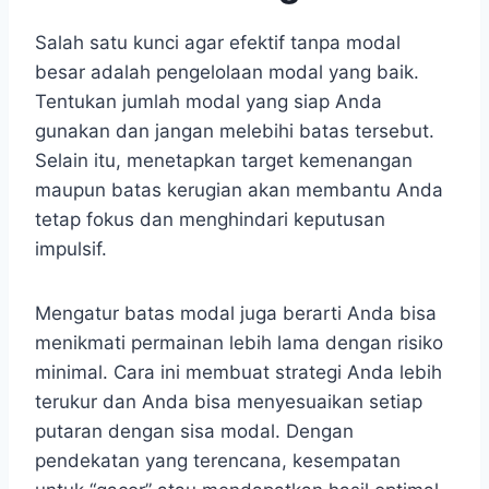
Salah satu kunci agar efektif tanpa modal
besar adalah pengelolaan modal yang baik.
Tentukan jumlah modal yang siap Anda
gunakan dan jangan melebihi batas tersebut.
Selain itu, menetapkan target kemenangan
maupun batas kerugian akan membantu Anda
tetap fokus dan menghindari keputusan
impulsif.
Mengatur batas modal juga berarti Anda bisa
menikmati permainan lebih lama dengan risiko
minimal. Cara ini membuat strategi Anda lebih
terukur dan Anda bisa menyesuaikan setiap
putaran dengan sisa modal. Dengan
pendekatan yang terencana, kesempatan