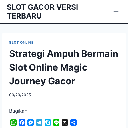
Skip
SLOT GACOR VERSI
to
TERBARU
content
SLOT ONLINE
Strategi Ampuh Bermain
Slot Online Magic
Journey Gacor
09/29/2025
Bagikan
W
F
M
T
S
L
X
S