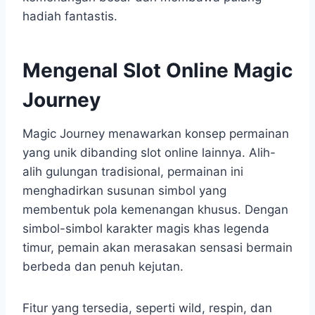
hadiah fantastis.
Mengenal Slot Online Magic
Journey
Magic Journey menawarkan konsep permainan
yang unik dibanding slot online lainnya. Alih-
alih gulungan tradisional, permainan ini
menghadirkan susunan simbol yang
membentuk pola kemenangan khusus. Dengan
simbol-simbol karakter magis khas legenda
timur, pemain akan merasakan sensasi bermain
berbeda dan penuh kejutan.
Fitur yang tersedia, seperti wild, respin, dan