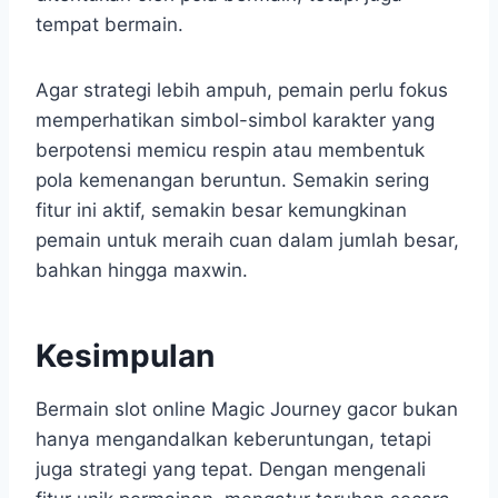
tempat bermain.
Agar strategi lebih ampuh, pemain perlu fokus
memperhatikan simbol-simbol karakter yang
berpotensi memicu respin atau membentuk
pola kemenangan beruntun. Semakin sering
fitur ini aktif, semakin besar kemungkinan
pemain untuk meraih cuan dalam jumlah besar,
bahkan hingga maxwin.
Kesimpulan
Bermain slot online Magic Journey gacor bukan
hanya mengandalkan keberuntungan, tetapi
juga strategi yang tepat. Dengan mengenali