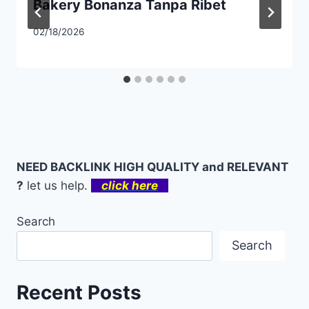
Bakery Bonanza Tanpa Ribet
02/18/2026
NEED BACKLINK HIGH QUALITY and RELEVANT
?
let us help.
click here
Search
Search
Recent Posts