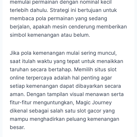
memulai permainan dengan nominal kecil
terlebih dahulu. Strategi ini bertujuan untuk
membaca pola permainan yang sedang
berjalan, apakah mesin cenderung memberikan
simbol kemenangan atau belum.
Jika pola kemenangan mulai sering muncul,
saat itulah waktu yang tepat untuk menaikkan
taruhan secara bertahap. Memilih situs slot
online terpercaya adalah hal penting agar
setiap kemenangan dapat dibayarkan secara
aman. Dengan tampilan visual menawan serta
fitur-fitur menguntungkan, Magic Journey
dikenal sebagai salah satu slot gacor yang
mampu menghadirkan peluang kemenangan
besar.