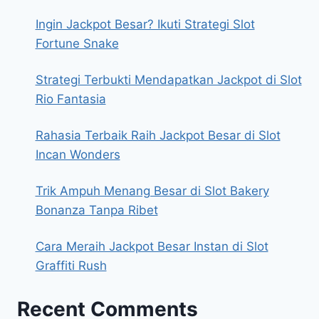
Ingin Jackpot Besar? Ikuti Strategi Slot
Fortune Snake
Strategi Terbukti Mendapatkan Jackpot di Slot
Rio Fantasia
Rahasia Terbaik Raih Jackpot Besar di Slot
Incan Wonders
Trik Ampuh Menang Besar di Slot Bakery
Bonanza Tanpa Ribet
Cara Meraih Jackpot Besar Instan di Slot
Graffiti Rush
Recent Comments