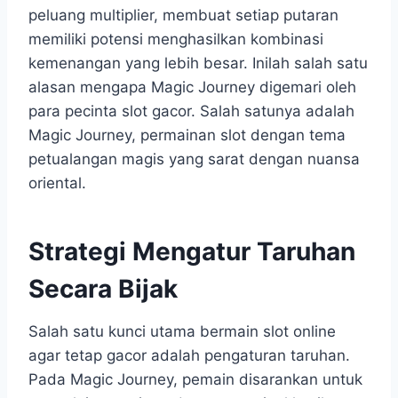
peluang multiplier, membuat setiap putaran
memiliki potensi menghasilkan kombinasi
kemenangan yang lebih besar. Inilah salah satu
alasan mengapa Magic Journey digemari oleh
para pecinta slot gacor. Salah satunya adalah
Magic Journey, permainan slot dengan tema
petualangan magis yang sarat dengan nuansa
oriental.
Strategi Mengatur Taruhan
Secara Bijak
Salah satu kunci utama bermain slot online
agar tetap gacor adalah pengaturan taruhan.
Pada Magic Journey, pemain disarankan untuk