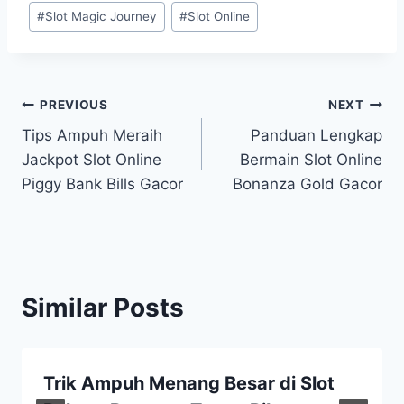
#
Slot Magic Journey
#
Slot Online
Post
PREVIOUS
NEXT
Tips Ampuh Meraih
Panduan Lengkap
navigation
Jackpot Slot Online
Bermain Slot Online
Piggy Bank Bills Gacor
Bonanza Gold Gacor
Similar Posts
Trik Ampuh Menang Besar di Slot