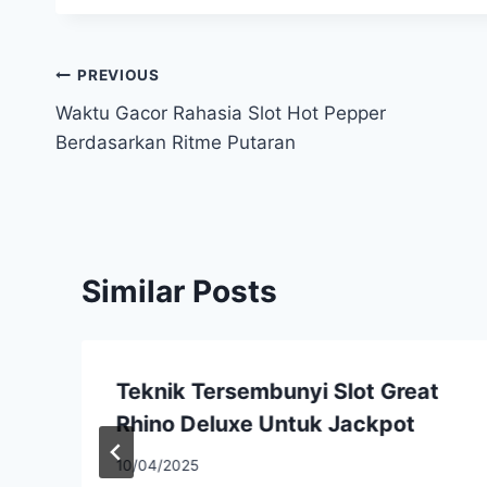
Post
PREVIOUS
Waktu Gacor Rahasia Slot Hot Pepper
navigation
Berdasarkan Ritme Putaran
Similar Posts
Teknik Tersembunyi Slot Great
Rhino Deluxe Untuk Jackpot
10/04/2025