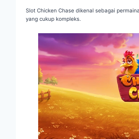
h
a
e
e
k
i
h
a
c
s
l
y
n
a
Slot Chicken Chase dikenal sebagai permain
t
e
s
e
p
e
r
yang cukup kompleks.
s
b
e
g
e
e
A
o
n
r
p
o
g
a
p
k
e
m
r