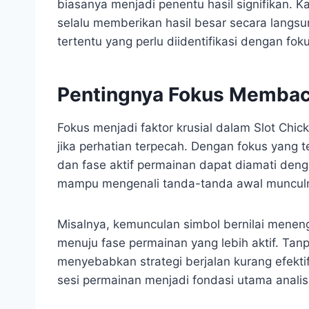
biasanya menjadi penentu hasil signifikan. K
selalu memberikan hasil besar secara langs
tertentu yang perlu diidentifikasi dengan fok
Pentingnya Fokus Membac
Fokus menjadi faktor krusial dalam Slot Chick
jika perhatian terpecah. Dengan fokus yang te
dan fase aktif permainan dapat diamati deng
mampu mengenali tanda-tanda awal munculny
Misalnya, kemunculan simbol bernilai menenga
menuju fase permainan yang lebih aktif. Tan
menyebabkan strategi berjalan kurang efektif
sesi permainan menjadi fondasi utama anali