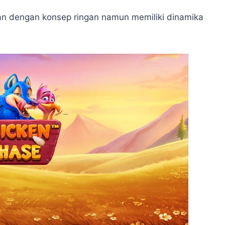
an dengan konsep ringan namun memiliki dinamika