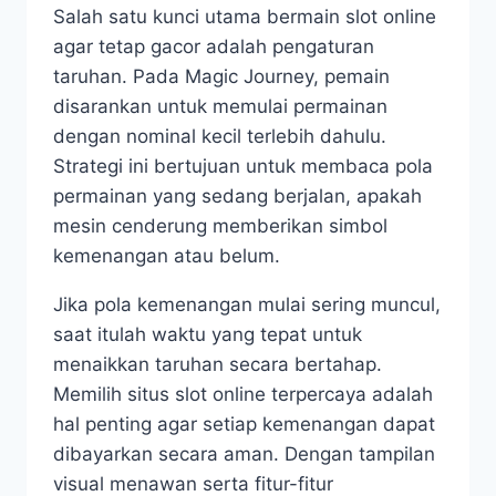
Salah satu kunci utama bermain slot online
agar tetap gacor adalah pengaturan
taruhan. Pada Magic Journey, pemain
disarankan untuk memulai permainan
dengan nominal kecil terlebih dahulu.
Strategi ini bertujuan untuk membaca pola
permainan yang sedang berjalan, apakah
mesin cenderung memberikan simbol
kemenangan atau belum.
Jika pola kemenangan mulai sering muncul,
saat itulah waktu yang tepat untuk
menaikkan taruhan secara bertahap.
Memilih situs slot online terpercaya adalah
hal penting agar setiap kemenangan dapat
dibayarkan secara aman. Dengan tampilan
visual menawan serta fitur-fitur