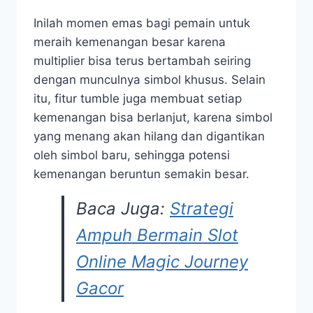
Inilah momen emas bagi pemain untuk
meraih kemenangan besar karena
multiplier bisa terus bertambah seiring
dengan munculnya simbol khusus. Selain
itu, fitur tumble juga membuat setiap
kemenangan bisa berlanjut, karena simbol
yang menang akan hilang dan digantikan
oleh simbol baru, sehingga potensi
kemenangan beruntun semakin besar.
Baca Juga:
Strategi
Ampuh Bermain Slot
Online Magic Journey
Gacor