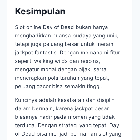
Kesimpulan
Slot online Day of Dead bukan hanya
menghadirkan nuansa budaya yang unik,
tetapi juga peluang besar untuk meraih
jackpot fantastis. Dengan memahami fitur
seperti walking wilds dan respins,
mengatur modal dengan bijak, serta
menerapkan pola taruhan yang tepat,
peluang gacor bisa semakin tinggi.
Kuncinya adalah kesabaran dan disiplin
dalam bermain, karena jackpot besar
biasanya hadir pada momen yang tidak
terduga. Dengan strategi yang tepat, Day
of Dead bisa menjadi permainan slot yang