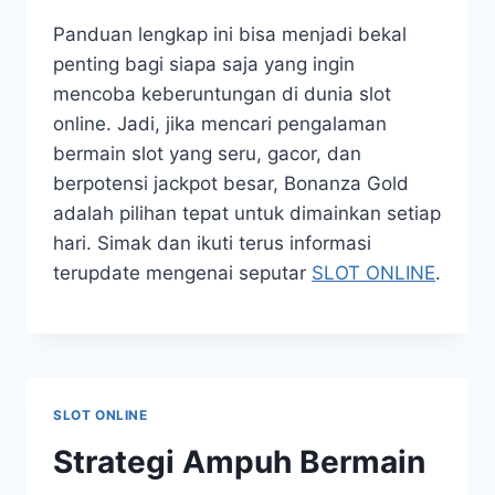
Panduan lengkap ini bisa menjadi bekal
penting bagi siapa saja yang ingin
mencoba keberuntungan di dunia slot
online. Jadi, jika mencari pengalaman
bermain slot yang seru, gacor, dan
berpotensi jackpot besar, Bonanza Gold
adalah pilihan tepat untuk dimainkan setiap
hari. Simak dan ikuti terus informasi
terupdate mengenai seputar
SLOT ONLINE
.
SLOT ONLINE
Strategi Ampuh Bermain