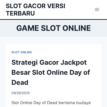
Skip
SLOT GACOR VERSI
to
TERBARU
content
GAME SLOT ONLINE
SLOT ONLINE
Strategi Gacor Jackpot
Besar Slot Online Day of
Dead
09/29/2025
Slot Online Day of Dead bertema budaya