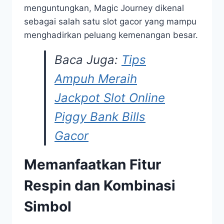
menguntungkan, Magic Journey dikenal
sebagai salah satu slot gacor yang mampu
menghadirkan peluang kemenangan besar.
Baca Juga:
Tips
Ampuh Meraih
Jackpot Slot Online
Piggy Bank Bills
Gacor
Memanfaatkan Fitur
Respin dan Kombinasi
Simbol