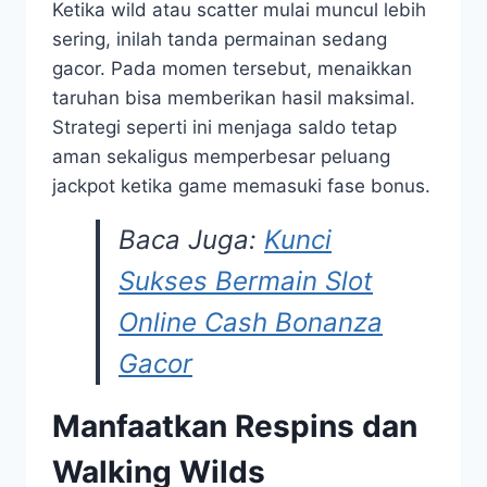
Ketika wild atau scatter mulai muncul lebih
sering, inilah tanda permainan sedang
gacor. Pada momen tersebut, menaikkan
taruhan bisa memberikan hasil maksimal.
Strategi seperti ini menjaga saldo tetap
aman sekaligus memperbesar peluang
jackpot ketika game memasuki fase bonus.
Baca Juga:
Kunci
Sukses Bermain Slot
Online Cash Bonanza
Gacor
Manfaatkan Respins dan
Walking Wilds