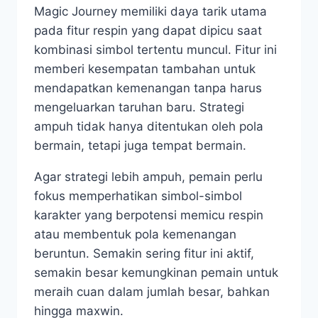
Magic Journey memiliki daya tarik utama
pada fitur respin yang dapat dipicu saat
kombinasi simbol tertentu muncul. Fitur ini
memberi kesempatan tambahan untuk
mendapatkan kemenangan tanpa harus
mengeluarkan taruhan baru. Strategi
ampuh tidak hanya ditentukan oleh pola
bermain, tetapi juga tempat bermain.
Agar strategi lebih ampuh, pemain perlu
fokus memperhatikan simbol-simbol
karakter yang berpotensi memicu respin
atau membentuk pola kemenangan
beruntun. Semakin sering fitur ini aktif,
semakin besar kemungkinan pemain untuk
meraih cuan dalam jumlah besar, bahkan
hingga maxwin.