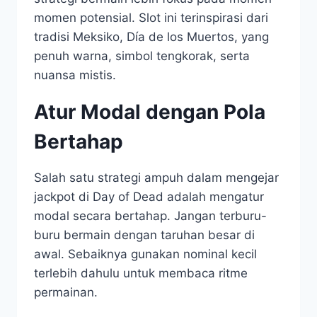
momen potensial. Slot ini terinspirasi dari
tradisi Meksiko, Día de los Muertos, yang
penuh warna, simbol tengkorak, serta
nuansa mistis.
Atur Modal dengan Pola
Bertahap
Salah satu strategi ampuh dalam mengejar
jackpot di Day of Dead adalah mengatur
modal secara bertahap. Jangan terburu-
buru bermain dengan taruhan besar di
awal. Sebaiknya gunakan nominal kecil
terlebih dahulu untuk membaca ritme
permainan.