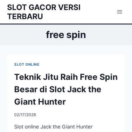
Skip
SLOT GACOR VERSI
to
TERBARU
content
free spin
SLOT ONLINE
Teknik Jitu Raih Free Spin
Besar di Slot Jack the
Giant Hunter
02/17/2026
Slot online Jack the Giant Hunter