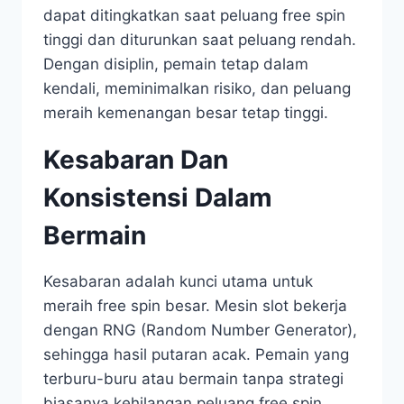
dapat ditingkatkan saat peluang free spin
tinggi dan diturunkan saat peluang rendah.
Dengan disiplin, pemain tetap dalam
kendali, meminimalkan risiko, dan peluang
meraih kemenangan besar tetap tinggi.
Kesabaran Dan
Konsistensi Dalam
Bermain
Kesabaran adalah kunci utama untuk
meraih free spin besar. Mesin slot bekerja
dengan RNG (Random Number Generator),
sehingga hasil putaran acak. Pemain yang
terburu-buru atau bermain tanpa strategi
biasanya kehilangan peluang free spin.