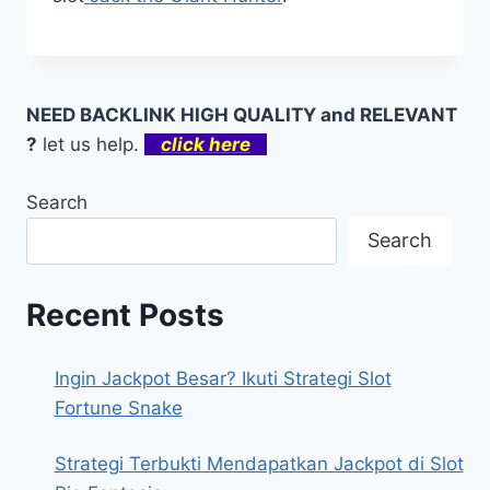
NEED BACKLINK HIGH QUALITY and RELEVANT
?
let us help.
click here
Search
Search
Recent Posts
Ingin Jackpot Besar? Ikuti Strategi Slot
Fortune Snake
Strategi Terbukti Mendapatkan Jackpot di Slot