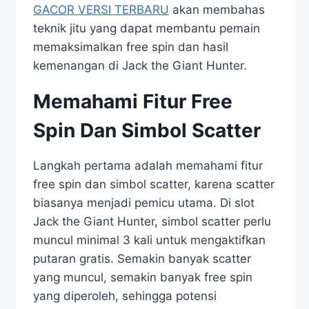
GACOR VERSI TERBARU
akan membahas
teknik jitu yang dapat membantu pemain
memaksimalkan free spin dan hasil
kemenangan di Jack the Giant Hunter.
Memahami Fitur Free
Spin Dan Simbol Scatter
Langkah pertama adalah memahami fitur
free spin dan simbol scatter, karena scatter
biasanya menjadi pemicu utama. Di slot
Jack the Giant Hunter, simbol scatter perlu
muncul minimal 3 kali untuk mengaktifkan
putaran gratis. Semakin banyak scatter
yang muncul, semakin banyak free spin
yang diperoleh, sehingga potensi