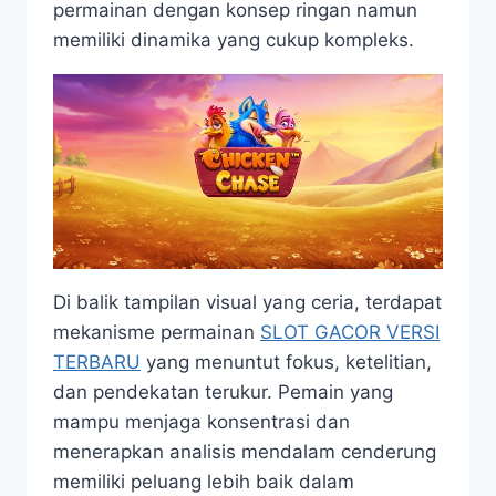
permainan dengan konsep ringan namun
memiliki dinamika yang cukup kompleks.
Di balik tampilan visual yang ceria, terdapat
mekanisme permainan
SLOT GACOR VERSI
TERBARU
yang menuntut fokus, ketelitian,
dan pendekatan terukur. Pemain yang
mampu menjaga konsentrasi dan
menerapkan analisis mendalam cenderung
memiliki peluang lebih baik dalam