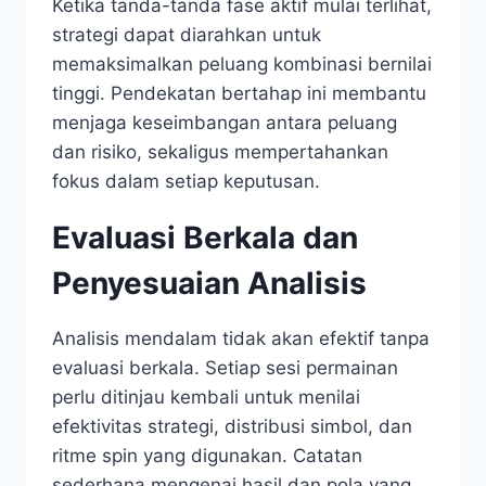
Ketika tanda-tanda fase aktif mulai terlihat,
strategi dapat diarahkan untuk
memaksimalkan peluang kombinasi bernilai
tinggi. Pendekatan bertahap ini membantu
menjaga keseimbangan antara peluang
dan risiko, sekaligus mempertahankan
fokus dalam setiap keputusan.
Evaluasi Berkala dan
Penyesuaian Analisis
Analisis mendalam tidak akan efektif tanpa
evaluasi berkala. Setiap sesi permainan
perlu ditinjau kembali untuk menilai
efektivitas strategi, distribusi simbol, dan
ritme spin yang digunakan. Catatan
sederhana mengenai hasil dan pola yang