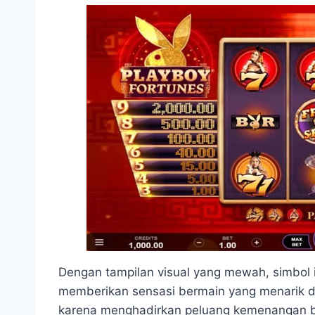
Dengan tampilan visual yang mewah, simbol ik
memberikan sensasi bermain yang menarik da
karena menghadirkan peluang kemenangan bes