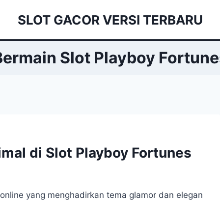
SLOT GACOR VERSI TERBARU
Bermain Slot Playboy Fortune
mal di Slot Playboy Fortunes
t online yang menghadirkan tema glamor dan elegan