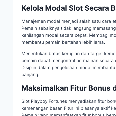
Kelola Modal Slot Secara B
Manajemen modal menjadi salah satu cara ef
Pemain sebaiknya tidak langsung memasang 
kehilangan modal secara cepat. Membagi mo
membantu pemain bertahan lebih lama.
Menentukan batas kerugian dan target kemena
pemain dapat mengontrol permainan secara e
Disiplin dalam pengelolaan modal membantu 
panjang.
Maksimalkan Fitur Bonus da
Slot Playboy Fortunes menyediakan fitur bo
kemenangan besar. Fitur ini biasanya aktif k
Pemain yang memanfaatkan fitur bonus be