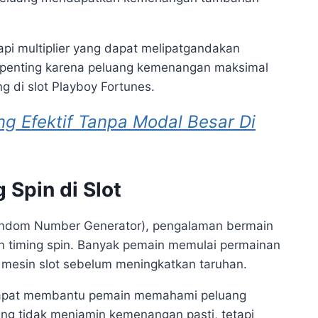
api multiplier yang dapat melipatgandakan
 penting karena peluang kemenangan maksimal
g di slot Playboy Fortunes.
g Efektif Tanpa Modal Besar Di
 Spin di Slot
andom Number Generator), pengalaman bermain
timing spin. Banyak pemain memulai permainan
 mesin slot sebelum meningkatkan taruhan.
 dapat membantu pemain memahami peluang
ang tidak menjamin kemenangan pasti, tetapi