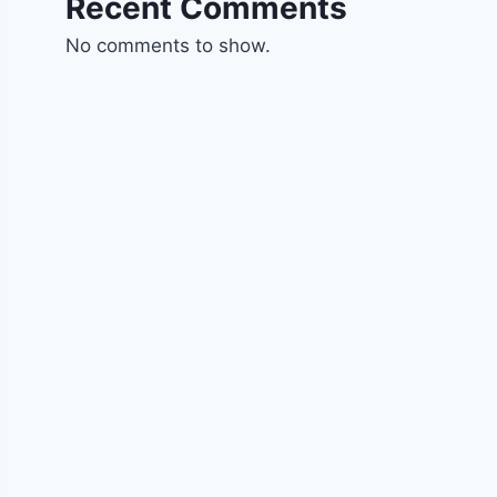
Recent Comments
No comments to show.