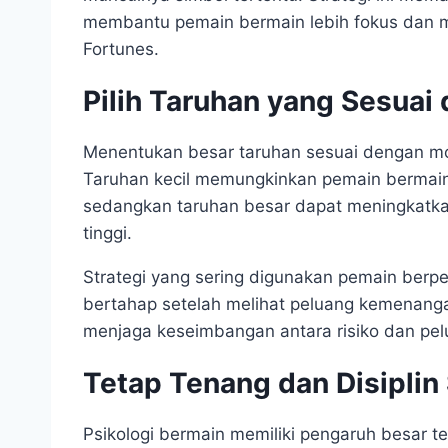
membantu pemain bermain lebih fokus dan 
Fortunes.
Pilih Taruhan yang Sesuai d
Menentukan besar taruhan sesuai dengan mod
Taruhan kecil memungkinkan pemain bermain
sedangkan taruhan besar dapat meningkatkan 
tinggi.
Strategi yang sering digunakan pemain ber
bertahap setelah melihat peluang kemenang
menjaga keseimbangan antara risiko dan pel
Tetap Tenang dan Disiplin
Psikologi bermain memiliki pengaruh besar t