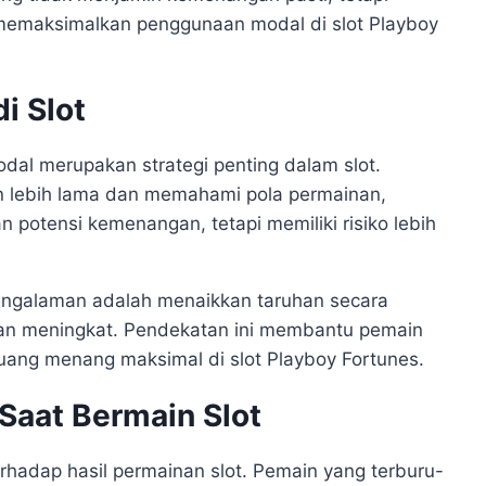
memaksimalkan penggunaan modal di slot Playboy
i Slot
al merupakan strategi penting dalam slot.
 lebih lama dan memahami pola permainan,
potensi kemenangan, tetapi memiliki risiko lebih
pengalaman adalah menaikkan taruhan secara
an meningkat. Pendekatan ini membantu pemain
uang menang maksimal di slot Playboy Fortunes.
 Saat Bermain Slot
erhadap hasil permainan slot. Pemain yang terburu-