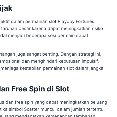
ijak
ektif dalam permainan slot Playboy Fortunes.
taruhan besar karena dapat meningkatkan risiko
dal menjadi beberapa sesi bermain dapat
ngan juga sangat penting. Dengan strategi ini,
mosional dan menghindari keputusan impulsif.
menjaga kestabilan permainan slot dalam jangka
n Free Spin di Slot
nus dan free spin yang dapat meningkatkan peluang
etika simbol Scatter muncul dalam jumlah tertentu.
rpeluang mendapatkan kemenangan tambahan