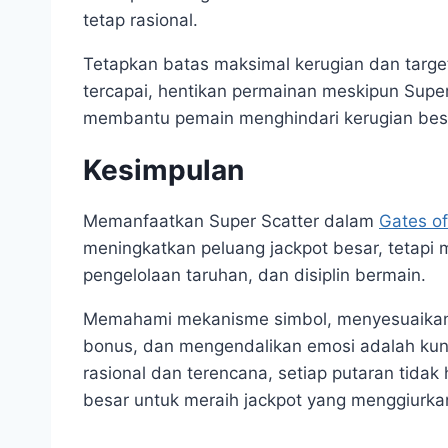
tetap rasional.
Tetapkan batas maksimal kerugian dan targ
tercapai, hentikan permainan meskipun Super 
membantu pemain menghindari kerugian besar
Kesimpulan
Memanfaatkan Super Scatter dalam
Gates o
meningkatkan peluang jackpot besar, tetap
pengelolaan taruhan, dan disiplin bermain.
Memahami mekanisme simbol, menyesuaikan 
bonus, dan mengendalikan emosi adalah kunc
rasional dan terencana, setiap putaran tidak
besar untuk meraih jackpot yang menggiurka