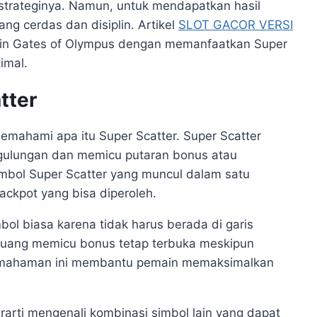
strateginya. Namun, untuk mendapatkan hasil
g cerdas dan disiplin. Artikel
SLOT GACOR VERSI
ain Gates of Olympus dengan memanfaatkan Super
imal.
tter
emahami apa itu Super Scatter. Super Scatter
 gulungan dan memicu putaran bonus atau
bol Super Scatter yang muncul dalam satu
ackpot yang bisa diperoleh.
bol biasa karena tidak harus berada di garis
peluang memicu bonus tetap terbuka meskipun
 Pemahaman ini membantu pemain memaksimalkan
rti mengenali kombinasi simbol lain yang dapat