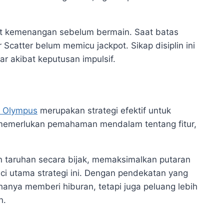
et kemenangan sebelum bermain. Saat batas
Scatter belum memicu jackpot. Sikap disiplin ini
 akibat keputusan impulsif.
f Olympus
merupakan strategi efektif untuk
i memerlukan pemahaman mendalam tentang fitur,
taruhan secara bijak, memaksimalkan putaran
i utama strategi ini. Dengan pendekatan yang
 hanya memberi hiburan, tetapi juga peluang lebih
n.