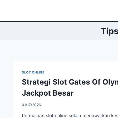
Skip
to
content
Tip
SLOT ONLINE
Strategi Slot Gates Of Ol
Jackpot Besar
01/17/2026
Permainan slot online selalu menawarkan ke