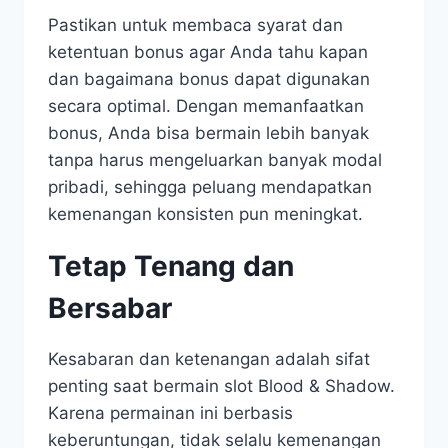
Pastikan untuk membaca syarat dan
ketentuan bonus agar Anda tahu kapan
dan bagaimana bonus dapat digunakan
secara optimal. Dengan memanfaatkan
bonus, Anda bisa bermain lebih banyak
tanpa harus mengeluarkan banyak modal
pribadi, sehingga peluang mendapatkan
kemenangan konsisten pun meningkat.
Tetap Tenang dan
Bersabar
Kesabaran dan ketenangan adalah sifat
penting saat bermain slot Blood & Shadow.
Karena permainan ini berbasis
keberuntungan, tidak selalu kemenangan