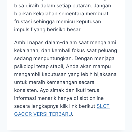
bisa diraih dalam setiap putaran. Jangan
biarkan kekalahan sementara membuat
frustasi sehingga memicu keputusan
impulsif yang berisiko besar.
Ambil napas dalam-dalam saat mengalami
kekalahan, dan kembali fokus saat peluang
sedang menguntungkan. Dengan menjaga
psikologi tetap stabil, Anda akan mampu
mengambil keputusan yang lebih bijaksana
untuk meraih kemenangan secara
konsisten. Ayo simak dan ikuti terus
informasi menarik hanya di slot online
secara lengkapnya klik link berikut
SLOT
GACOR VERSI TERBARU
.