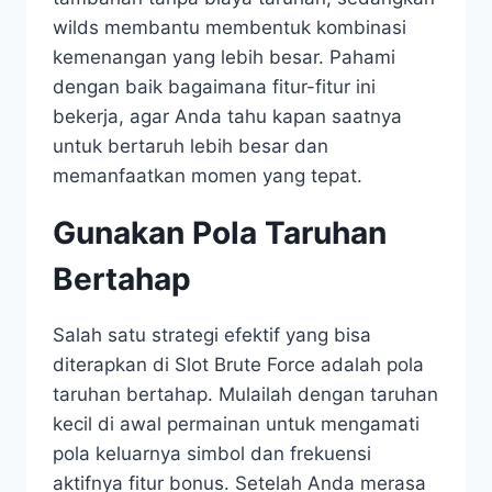
wilds membantu membentuk kombinasi
kemenangan yang lebih besar. Pahami
dengan baik bagaimana fitur-fitur ini
bekerja, agar Anda tahu kapan saatnya
untuk bertaruh lebih besar dan
memanfaatkan momen yang tepat.
Gunakan Pola Taruhan
Bertahap
Salah satu strategi efektif yang bisa
diterapkan di Slot Brute Force adalah pola
taruhan bertahap. Mulailah dengan taruhan
kecil di awal permainan untuk mengamati
pola keluarnya simbol dan frekuensi
aktifnya fitur bonus. Setelah Anda merasa