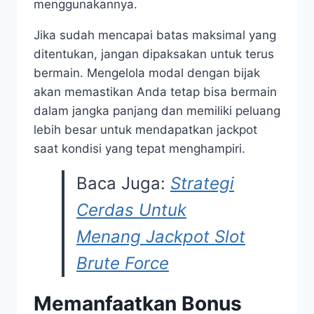
menggunakannya.
Jika sudah mencapai batas maksimal yang
ditentukan, jangan dipaksakan untuk terus
bermain. Mengelola modal dengan bijak
akan memastikan Anda tetap bisa bermain
dalam jangka panjang dan memiliki peluang
lebih besar untuk mendapatkan jackpot
saat kondisi yang tepat menghampiri.
Baca Juga:
Strategi
Cerdas Untuk
Menang Jackpot Slot
Brute Force
Memanfaatkan Bonus