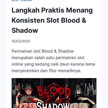
Langkah Praktis Menang
Konsisten Slot Blood &
Shadow
10/03/2025
Permainan slot Blood & Shadow
merupakan salah satu permainan slot
online yang sedang naik daun karena tema
menyeramkan dan fitur menariknya.