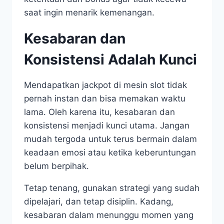
saat ingin menarik kemenangan.
Kesabaran dan
Konsistensi Adalah Kunci
Mendapatkan jackpot di mesin slot tidak
pernah instan dan bisa memakan waktu
lama. Oleh karena itu, kesabaran dan
konsistensi menjadi kunci utama. Jangan
mudah tergoda untuk terus bermain dalam
keadaan emosi atau ketika keberuntungan
belum berpihak.
Tetap tenang, gunakan strategi yang sudah
dipelajari, dan tetap disiplin. Kadang,
kesabaran dalam menunggu momen yang