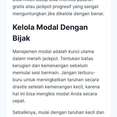
gratis atau jackpot progresif yang sangat
menguntungkan jika dikelola dengan benar.
Kelola Modal Dengan
Bijak
Manajemen modal adalah kunci utama
dalam meraih jackpot. Tentukan batas
kerugian dan kemenangan sebelum
memulai sesi bermain. Jangan terburu-
buru untuk meningkatkan taruhan secara
drastis setelah kemenangan kecil, karena
hal ini bisa mengikis modal Anda secara
cepat.
Sebaliknya, mulai dengan taruhan kecil dan