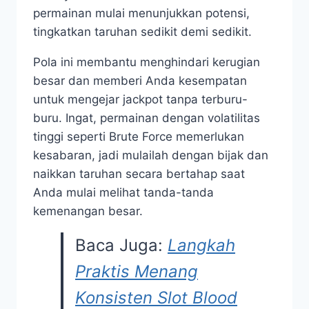
permainan mulai menunjukkan potensi,
tingkatkan taruhan sedikit demi sedikit.
Pola ini membantu menghindari kerugian
besar dan memberi Anda kesempatan
untuk mengejar jackpot tanpa terburu-
buru. Ingat, permainan dengan volatilitas
tinggi seperti Brute Force memerlukan
kesabaran, jadi mulailah dengan bijak dan
naikkan taruhan secara bertahap saat
Anda mulai melihat tanda-tanda
kemenangan besar.
Baca Juga:
Langkah
Praktis Menang
Konsisten Slot Blood