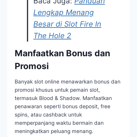
Baca Juga:
Panduan
Lengkap Menang
Besar di Slot Fire In
The Hole 2
Manfaatkan Bonus dan
Promosi
Banyak slot online menawarkan bonus dan
promosi khusus untuk pemain slot,
termasuk Blood & Shadow. Manfaatkan
penawaran seperti bonus deposit, free
spins, atau cashback untuk
memperpanjang waktu bermain dan
meningkatkan peluang menang.