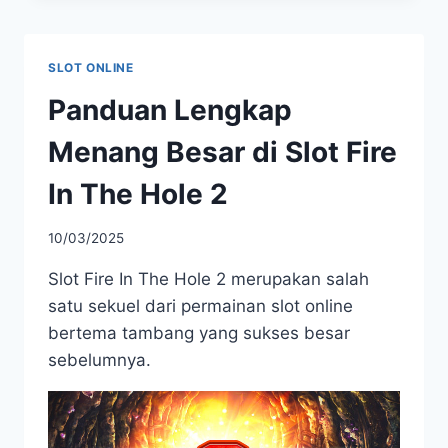
SLOT ONLINE
Panduan Lengkap
Menang Besar di Slot Fire
In The Hole 2
10/03/2025
Slot Fire In The Hole 2 merupakan salah
satu sekuel dari permainan slot online
bertema tambang yang sukses besar
sebelumnya.