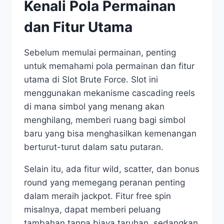
Kenali Pola Permainan
dan Fitur Utama
Sebelum memulai permainan, penting
untuk memahami pola permainan dan fitur
utama di Slot Brute Force. Slot ini
menggunakan mekanisme cascading reels
di mana simbol yang menang akan
menghilang, memberi ruang bagi simbol
baru yang bisa menghasilkan kemenangan
berturut-turut dalam satu putaran.
Selain itu, ada fitur wild, scatter, dan bonus
round yang memegang peranan penting
dalam meraih jackpot. Fitur free spin
misalnya, dapat memberi peluang
tambahan tanpa biaya taruhan, sedangkan