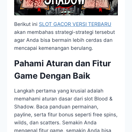
Berikut ini
SLOT GACOR VERSI TERBARU
akan membahas strategi-strategi tersebut
agar Anda bisa bermain lebih cerdas dan
mencapai kemenangan berulang.
Pahami Aturan dan Fitur
Game Dengan Baik
Langkah pertama yang krusial adalah
memahami aturan dasar dari slot Blood &
Shadow. Baca panduan permainan,
payline, serta fitur bonus seperti free spins,
wilds, dan scatters. Semakin Anda
mengenal fitur game, semakin Anda bisa