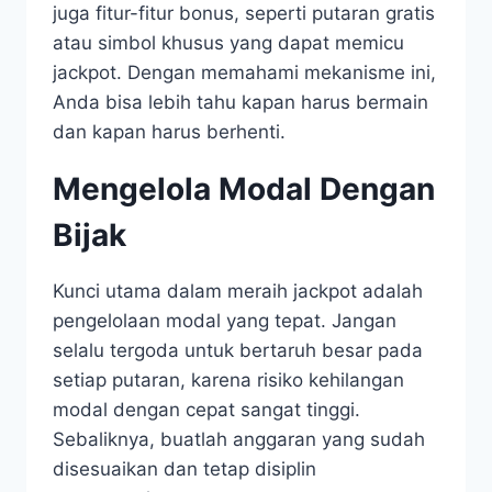
juga fitur-fitur bonus, seperti putaran gratis
atau simbol khusus yang dapat memicu
jackpot. Dengan memahami mekanisme ini,
Anda bisa lebih tahu kapan harus bermain
dan kapan harus berhenti.
Mengelola Modal Dengan
Bijak
Kunci utama dalam meraih jackpot adalah
pengelolaan modal yang tepat. Jangan
selalu tergoda untuk bertaruh besar pada
setiap putaran, karena risiko kehilangan
modal dengan cepat sangat tinggi.
Sebaliknya, buatlah anggaran yang sudah
disesuaikan dan tetap disiplin