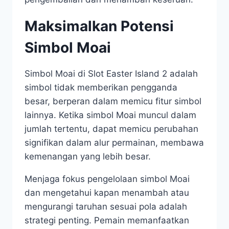
Maksimalkan Potensi
Simbol Moai
Simbol Moai di Slot Easter Island 2 adalah
simbol tidak memberikan pengganda
besar, berperan dalam memicu fitur simbol
lainnya. Ketika simbol Moai muncul dalam
jumlah tertentu, dapat memicu perubahan
signifikan dalam alur permainan, membawa
kemenangan yang lebih besar.
Menjaga fokus pengelolaan simbol Moai
dan mengetahui kapan menambah atau
mengurangi taruhan sesuai pola adalah
strategi penting. Pemain memanfaatkan