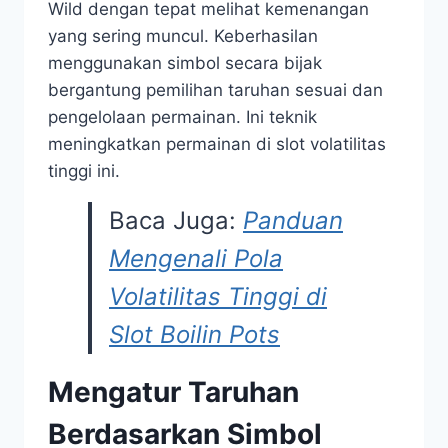
Wild dengan tepat melihat kemenangan
yang sering muncul. Keberhasilan
menggunakan simbol secara bijak
bergantung pemilihan taruhan sesuai dan
pengelolaan permainan. Ini teknik
meningkatkan permainan di slot volatilitas
tinggi ini.
Baca Juga:
Panduan
Mengenali Pola
Volatilitas Tinggi di
Slot Boilin Pots
Mengatur Taruhan
Berdasarkan Simbol