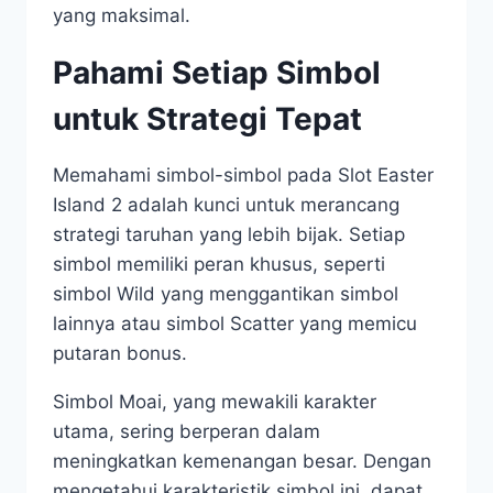
yang maksimal.
Pahami Setiap Simbol
untuk Strategi Tepat
Memahami simbol-simbol pada Slot Easter
Island 2 adalah kunci untuk merancang
strategi taruhan yang lebih bijak. Setiap
simbol memiliki peran khusus, seperti
simbol Wild yang menggantikan simbol
lainnya atau simbol Scatter yang memicu
putaran bonus.
Simbol Moai, yang mewakili karakter
utama, sering berperan dalam
meningkatkan kemenangan besar. Dengan
mengetahui karakteristik simbol ini, dapat