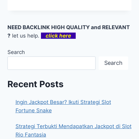
NEED BACKLINK HIGH QUALITY and RELEVANT
?
let us help.
click here
Search
Search
Recent Posts
Ingin Jackpot Besar? Ikuti Strategi Slot
Fortune Snake
Strategi Terbukti Mendapatkan Jackpot di Slot
Rio Fantasia