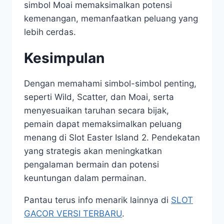
simbol Moai memaksimalkan potensi
kemenangan, memanfaatkan peluang yang
lebih cerdas.
Kesimpulan
Dengan memahami simbol-simbol penting,
seperti Wild, Scatter, dan Moai, serta
menyesuaikan taruhan secara bijak,
pemain dapat memaksimalkan peluang
menang di Slot Easter Island 2. Pendekatan
yang strategis akan meningkatkan
pengalaman bermain dan potensi
keuntungan dalam permainan.
Pantau terus info menarik lainnya di
SLOT
GACOR VERSI TERBARU
.