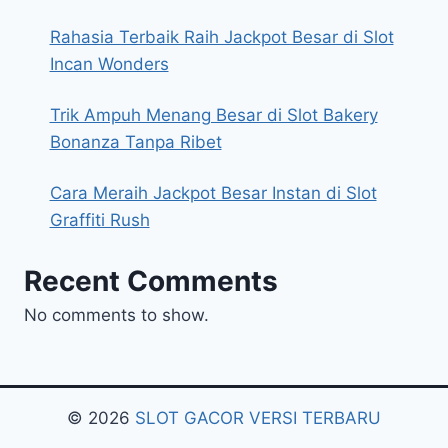
Rahasia Terbaik Raih Jackpot Besar di Slot
Incan Wonders
Trik Ampuh Menang Besar di Slot Bakery
Bonanza Tanpa Ribet
Cara Meraih Jackpot Besar Instan di Slot
Graffiti Rush
Recent Comments
No comments to show.
© 2026
SLOT GACOR VERSI TERBARU