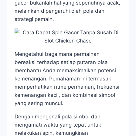
gacor bukanlah hal yang sepenuhnya acak,
melainkan dipengaruhi oleh pola dan
strategi pemain.
Mengetahui bagaimana permainan
bereaksi terhadap setiap putaran bisa
membantu Anda memaksimalkan potensi
kemenangan. Pemahaman ini termasuk
memperhatikan ritme permainan, frekuensi
kemenangan kecil, dan kombinasi simbol
yang sering muncul.
Dengan mengenali pola simbol dan
mengamati waktu yang tepat untuk
melakukan spin, kemungkinan