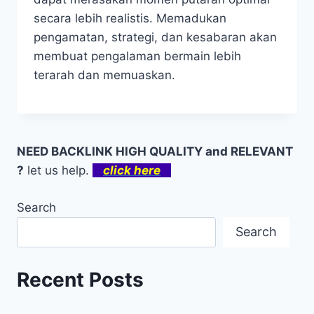
secara lebih realistis. Memadukan
pengamatan, strategi, dan kesabaran akan
membuat pengalaman bermain lebih
terarah dan memuaskan.
NEED BACKLINK HIGH QUALITY and RELEVANT
?
let us help.
click here
Search
Search
Recent Posts