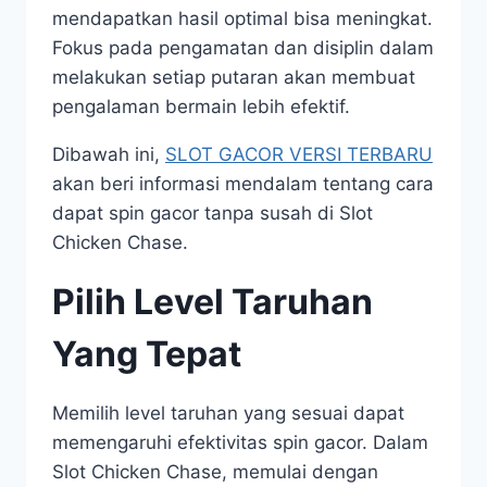
mendapatkan hasil optimal bisa meningkat.
Fokus pada pengamatan dan disiplin dalam
melakukan setiap putaran akan membuat
pengalaman bermain lebih efektif.
Dibawah ini,
SLOT GACOR VERSI TERBARU
akan beri informasi mendalam tentang cara
dapat spin gacor tanpa susah di Slot
Chicken Chase.
Pilih Level Taruhan
Yang Tepat
Memilih level taruhan yang sesuai dapat
memengaruhi efektivitas spin gacor. Dalam
Slot Chicken Chase, memulai dengan