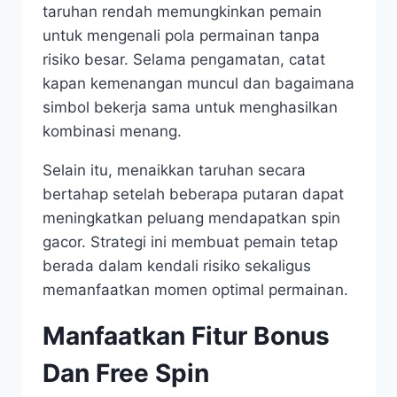
taruhan rendah memungkinkan pemain
untuk mengenali pola permainan tanpa
risiko besar. Selama pengamatan, catat
kapan kemenangan muncul dan bagaimana
simbol bekerja sama untuk menghasilkan
kombinasi menang.
Selain itu, menaikkan taruhan secara
bertahap setelah beberapa putaran dapat
meningkatkan peluang mendapatkan spin
gacor. Strategi ini membuat pemain tetap
berada dalam kendali risiko sekaligus
memanfaatkan momen optimal permainan.
Manfaatkan Fitur Bonus
Dan Free Spin