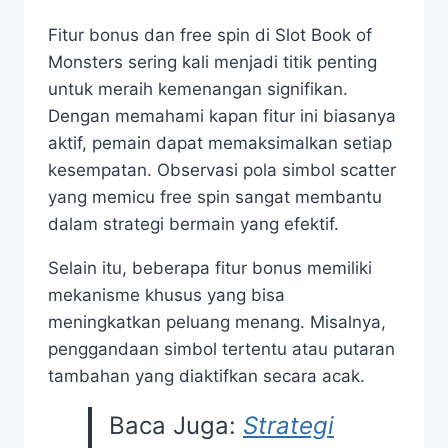
Fitur bonus dan free spin di Slot Book of
Monsters sering kali menjadi titik penting
untuk meraih kemenangan signifikan.
Dengan memahami kapan fitur ini biasanya
aktif, pemain dapat memaksimalkan setiap
kesempatan. Observasi pola simbol scatter
yang memicu free spin sangat membantu
dalam strategi bermain yang efektif.
Selain itu, beberapa fitur bonus memiliki
mekanisme khusus yang bisa
meningkatkan peluang menang. Misalnya,
penggandaan simbol tertentu atau putaran
tambahan yang diaktifkan secara acak.
Baca Juga:
Strategi