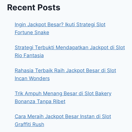
Recent Posts
Ingin Jackpot Besar? Ikuti Strategi Slot
Fortune Snake
Strategi Terbukti Mendapatkan Jackpot di Slot
Rio Fantasia
Rahasia Terbaik Raih Jackpot Besar di Slot
Incan Wonders
Trik Ampuh Menang Besar di Slot Bakery
Bonanza Tanpa Ribet
Cara Meraih Jackpot Besar Instan di Slot
Graffiti Rush