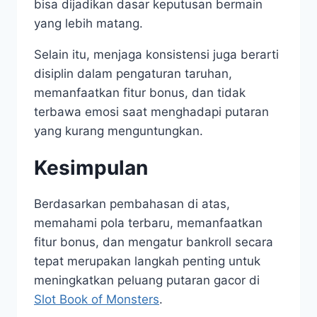
bisa dijadikan dasar keputusan bermain
yang lebih matang.
Selain itu, menjaga konsistensi juga berarti
disiplin dalam pengaturan taruhan,
memanfaatkan fitur bonus, dan tidak
terbawa emosi saat menghadapi putaran
yang kurang menguntungkan.
Kesimpulan
Berdasarkan pembahasan di atas,
memahami pola terbaru, memanfaatkan
fitur bonus, dan mengatur bankroll secara
tepat merupakan langkah penting untuk
meningkatkan peluang putaran gacor di
Slot Book of Monsters
.