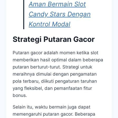
Aman Bermain Slot
Candy Stars Dengan
Kontrol Modal
Strategi Putaran Gacor
Putaran gacor adalah momen ketika slot
memberikan hasil optimal dalam beberapa
putaran berturut-turut. Strategi untuk
meraihnya dimulai dengan pengamatan
pola terbaru, diikuti pengaturan taruhan
yang fleksibel, dan pemanfaatan fitur
bonus.
Selain itu, waktu bermain juga dapat
memengaruhi putaran gacor. Beberapa