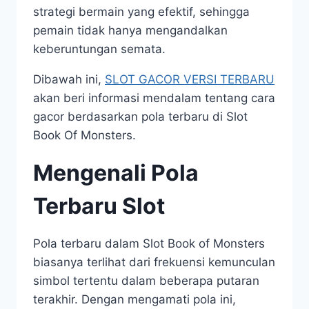
strategi bermain yang efektif, sehingga
pemain tidak hanya mengandalkan
keberuntungan semata.
Dibawah ini,
SLOT GACOR VERSI TERBARU
akan beri informasi mendalam tentang cara
gacor berdasarkan pola terbaru di Slot
Book Of Monsters.
Mengenali Pola
Terbaru Slot
Pola terbaru dalam Slot Book of Monsters
biasanya terlihat dari frekuensi kemunculan
simbol tertentu dalam beberapa putaran
terakhir. Dengan mengamati pola ini,