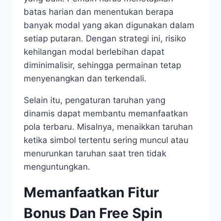
batas harian dan menentukan berapa
banyak modal yang akan digunakan dalam
setiap putaran. Dengan strategi ini, risiko
kehilangan modal berlebihan dapat
diminimalisir, sehingga permainan tetap
menyenangkan dan terkendali.
Selain itu, pengaturan taruhan yang
dinamis dapat membantu memanfaatkan
pola terbaru. Misalnya, menaikkan taruhan
ketika simbol tertentu sering muncul atau
menurunkan taruhan saat tren tidak
menguntungkan.
Memanfaatkan Fitur
Bonus Dan Free Spin