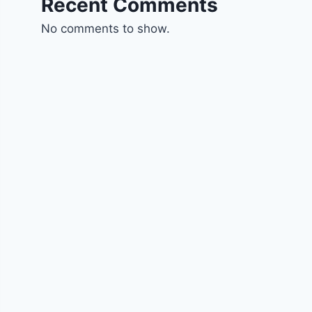
Recent Comments
No comments to show.