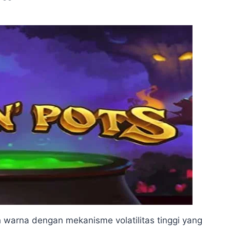
 warna dengan mekanisme volatilitas tinggi yang