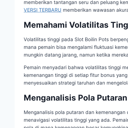
memberikan tantangan seru dan peluang keme
VERSI TERBARU
memberikan wawasan akurat
Memahami Volatilitas Ting
Volatilitas tinggi pada Slot Boilin Pots berp
mana pemain bisa mengalami fluktuasi keme
mungkin datang jarang, namun ketika mereka
Pemain menyadari bahwa volatilitas tinggi m
kemenangan tinggi di setiap fitur bonus yan
menyesuaikan strategi taruhan dan mengelol
Menganalisis Pola Putara
Menganalisis pola putaran dan kemenangan da
menavigasi volatilitas tinggi yang ada. Pe
pola di mana kemenangan besar kemungkinan 