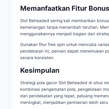
Memanfaatkan Fitur Bonus
Slot Beheaded sering kali memberikan bonus
kemenangan tanpa menambah taruhan. Memah
menggunakannya menjadi bagian dari strateg
Gunakan fitur free spin untuk mencoba varia
pendekatan ini, pemain dapat menemukan p
secara konsisten.
Kesimpulan
Strategi pola gacor Slot Beheaded di situs r
kombinasi pengamatan pola, pengelolaan mod
dan pendekatan yang tepat, peluang memena
meningkat, menjadikan permainan lebih ser