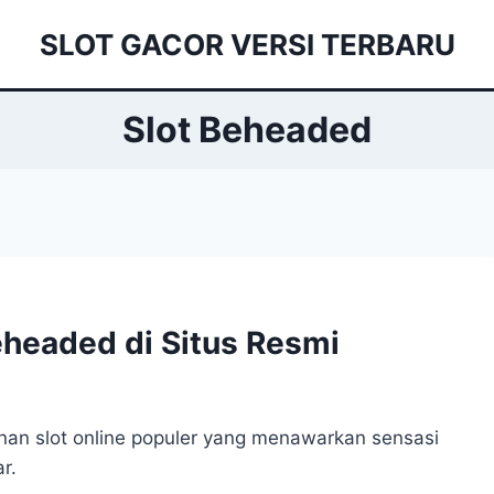
SLOT GACOR VERSI TERBARU
Slot Beheaded
eheaded di Situs Resmi
an slot online populer yang menawarkan sensasi
r.