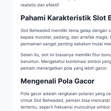
realistis dan efektif.
Pahami Karakteristik Slot
Slot Beheaded memiliki tema gelap dengan si
kepala monster, pedang, dan artefak magis.
permainan sangat penting sebelum mulai me
Selain itu, slot ini biasanya memiliki fitur
beruntun. Mengetahui kombinasi simbol y
pemain menargetkan pola yang lebih gacor.
Mengenali Pola Gacor
Pola gacor adalah rangkaian putaran yang c
Untuk Slot Beheaded, pemain bisa mencatat 
tertentu, seperti frekuensi munculnya simbol 