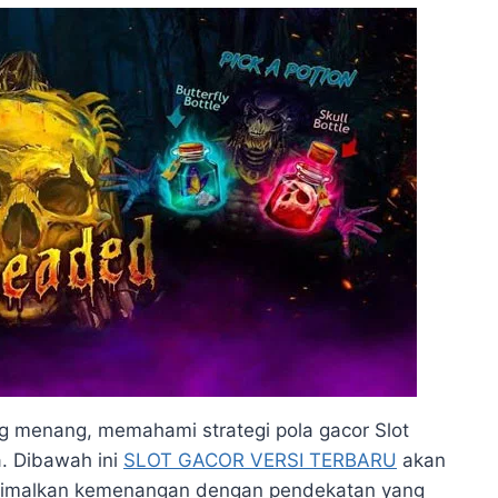
g menang, memahami strategi pola gacor Slot
a. Dibawah ini
SLOT GACOR VERSI TERBARU
akan
ksimalkan kemenangan dengan pendekatan yang