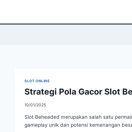
Skip
to
content
SLOT ONLINE
Strategi Pola Gacor Slot B
10/01/2025
Slot Beheaded merupakan salah satu permain
gameplay unik dan potensi kemenangan besa