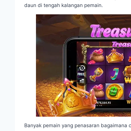
daun di tengah kalangan pemain.
Banyak pemain yang penasaran bagaimana ca