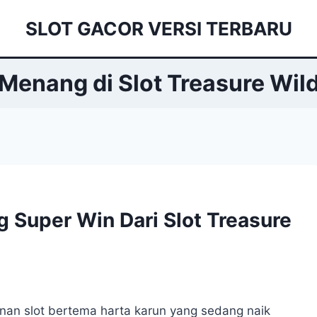
SLOT GACOR VERSI TERBARU
Menang di Slot Treasure Wil
 Super Win Dari Slot Treasure
inan slot bertema harta karun yang sedang naik