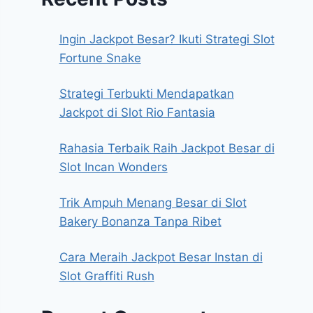
Ingin Jackpot Besar? Ikuti Strategi Slot
Fortune Snake
Strategi Terbukti Mendapatkan
Jackpot di Slot Rio Fantasia
Rahasia Terbaik Raih Jackpot Besar di
Slot Incan Wonders
Trik Ampuh Menang Besar di Slot
Bakery Bonanza Tanpa Ribet
Cara Meraih Jackpot Besar Instan di
Slot Graffiti Rush