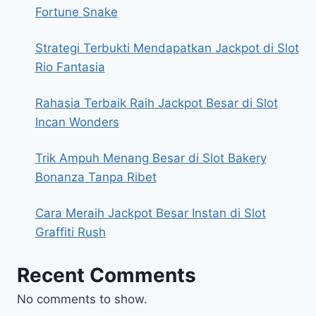
Fortune Snake
Strategi Terbukti Mendapatkan Jackpot di Slot
Rio Fantasia
Rahasia Terbaik Raih Jackpot Besar di Slot
Incan Wonders
Trik Ampuh Menang Besar di Slot Bakery
Bonanza Tanpa Ribet
Cara Meraih Jackpot Besar Instan di Slot
Graffiti Rush
Recent Comments
No comments to show.