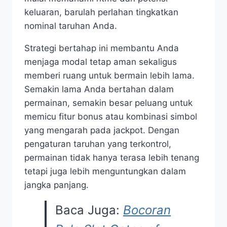
keluaran, barulah perlahan tingkatkan
nominal taruhan Anda.
Strategi bertahap ini membantu Anda
menjaga modal tetap aman sekaligus
memberi ruang untuk bermain lebih lama.
Semakin lama Anda bertahan dalam
permainan, semakin besar peluang untuk
memicu fitur bonus atau kombinasi simbol
yang mengarah pada jackpot. Dengan
pengaturan taruhan yang terkontrol,
permainan tidak hanya terasa lebih tenang
tetapi juga lebih menguntungkan dalam
jangka panjang.
Baca Juga:
Bocoran