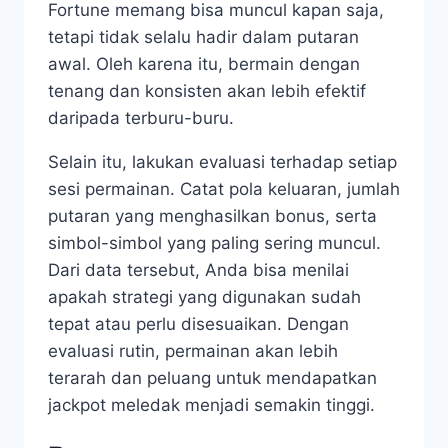
Fortune memang bisa muncul kapan saja,
tetapi tidak selalu hadir dalam putaran
awal. Oleh karena itu, bermain dengan
tenang dan konsisten akan lebih efektif
daripada terburu-buru.
Selain itu, lakukan evaluasi terhadap setiap
sesi permainan. Catat pola keluaran, jumlah
putaran yang menghasilkan bonus, serta
simbol-simbol yang paling sering muncul.
Dari data tersebut, Anda bisa menilai
apakah strategi yang digunakan sudah
tepat atau perlu disesuaikan. Dengan
evaluasi rutin, permainan akan lebih
terarah dan peluang untuk mendapatkan
jackpot meledak menjadi semakin tinggi.