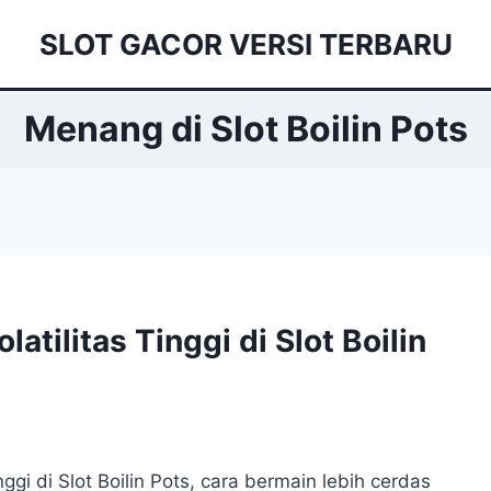
SLOT GACOR VERSI TERBARU
Menang di Slot Boilin Pots
tilitas Tinggi di Slot Boilin
ggi di Slot Boilin Pots, cara bermain lebih cerdas