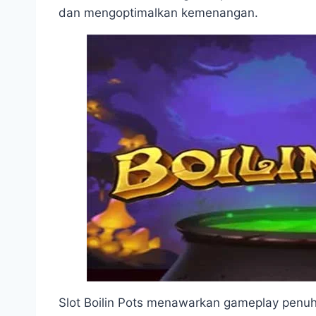
dan mengoptimalkan kemenangan.
Slot Boilin Pots menawarkan gameplay penuh