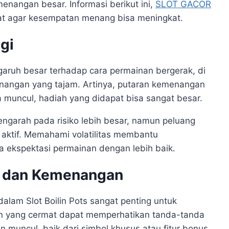
nangan besar. Informasi berikut ini,
SLOT GACOR
 agar kesempatan menang bisa meningkat.
gi
engaruh besar terhadap cara permainan bergerak, di
nangan yang tajam. Artinya, putaran kemenangan
 muncul, hadiah yang didapat bisa sangat besar.
engarah pada risiko lebih besar, namun peluang
g aktif. Memahami volatilitas membantu
a ekspektasi permainan dengan lebih baik.
n dan Kemenangan
lam Slot Boilin Pots sangat penting untuk
main yang cermat dapat memperhatikan tanda-tanda
muncul, baik dari simbol khusus atau fitur bonus.