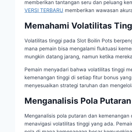
memberikan tantangan seru dan peluang keme
VERSI TERBARU
memberikan wawasan akurat
Memahami Volatilitas Ting
Volatilitas tinggi pada Slot Boilin Pots berp
mana pemain bisa mengalami fluktuasi keme
mungkin datang jarang, namun ketika mereka
Pemain menyadari bahwa volatilitas tinggi m
kemenangan tinggi di setiap fitur bonus yan
menyesuaikan strategi taruhan dan mengelol
Menganalisis Pola Putara
Menganalisis pola putaran dan kemenangan da
menavigasi volatilitas tinggi yang ada. Pe
pola di mana kemenangan besar kemungkinan 