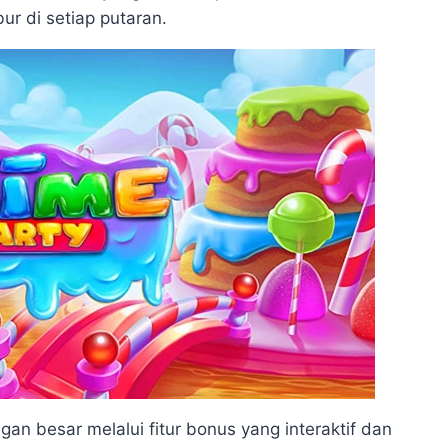
ur di setiap putaran.
n besar melalui fitur bonus yang interaktif dan