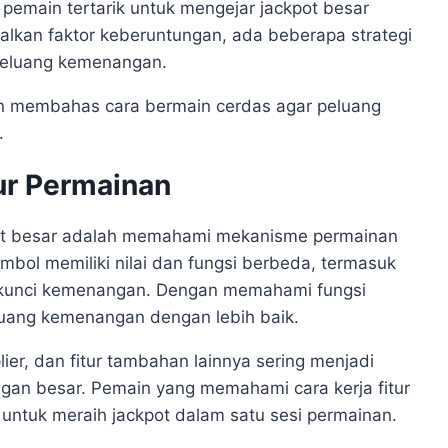
emain tertarik untuk mengejar jackpot besar
alkan faktor keberuntungan, ada beberapa strategi
peluang kemenangan.
an membahas cara bermain cerdas agar peluang
.
ur Permainan
ot besar adalah memahami mekanisme permainan
imbol memiliki nilai dan fungsi berbeda, termasuk
di kunci kemenangan. Dengan memahami fungsi
uang kemenangan dengan lebih baik.
iplier, dan fitur tambahan lainnya sering menjadi
an besar. Pemain yang memahami cara kerja fitur
 untuk meraih jackpot dalam satu sesi permainan.