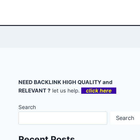
NEED BACKLINK HIGH QUALITY and
RELEVANT ?
let us help.
click here
Search
Search
Recent Posts