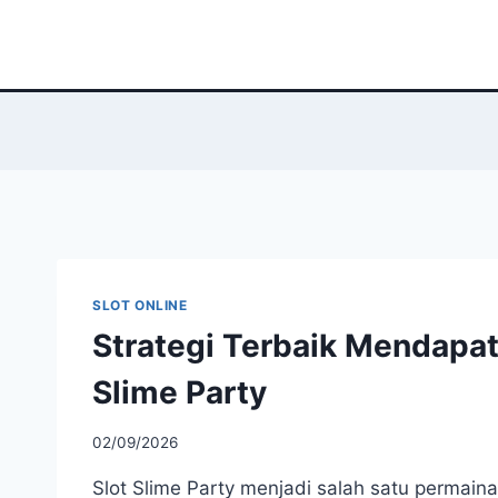
Skip
to
content
SLOT ONLINE
Strategi Terbaik Mendapat
Slime Party
02/09/2026
Slot Slime Party menjadi salah satu permaina