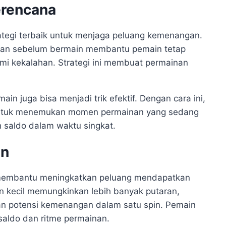
erencana
tegi terbaik untuk menjaga peluang kemenangan.
nan sebelum bermain membantu pemain tetap
mi kekalahan. Strategi ini membuat permainan
n juga bisa menjadi trik efektif. Dengan cara ini,
 untuk menemukan momen permainan yang sedang
saldo dalam waktu singkat.
an
t membantu meningkatkan peluang mendapatkan
an kecil memungkinkan lebih banyak putaran,
n potensi kemenangan dalam satu spin. Pemain
saldo dan ritme permainan.