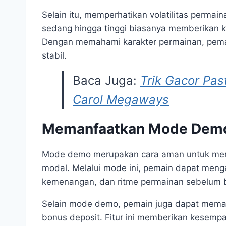
Selain itu, memperhatikan volatilitas permain
sedang hingga tinggi biasanya memberikan k
Dengan memahami karakter permainan, pemai
stabil.
Baca Juga:
Trik Gacor Pas
Carol Megaways
Memanfaatkan Mode Demo
Mode demo merupakan cara aman untuk mempe
modal. Melalui mode ini, pemain dapat meng
kemenangan, dan ritme permainan sebelum 
Selain mode demo, pemain juga dapat meman
bonus deposit. Fitur ini memberikan kesemp