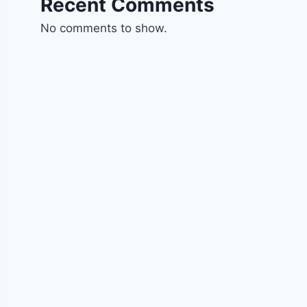
Recent Comments
No comments to show.