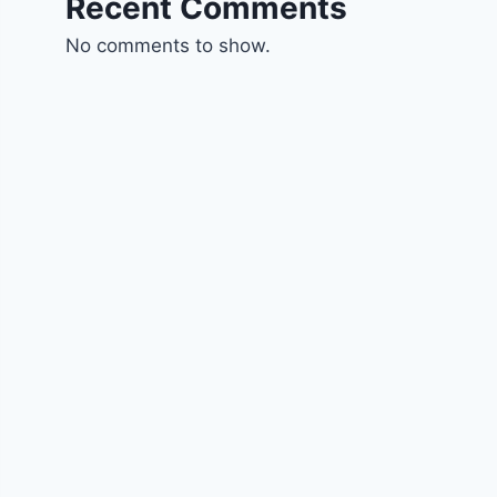
Recent Comments
No comments to show.