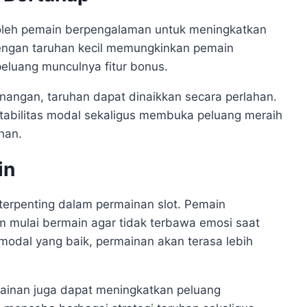
 oleh pemain berpengalaman untuk meningkatkan
ngan taruhan kecil memungkinkan pemain
luang munculnya fitur bonus.
angan, taruhan dapat dinaikkan secara perlahan.
abilitas modal sekaligus membuka peluang meraih
han.
in
terpenting dalam permainan slot. Pemain
 mulai bermain agar tidak terbawa emosi saat
odal yang baik, permainan akan terasa lebih
ainan juga dapat meningkatkan peluang