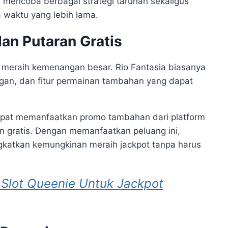
mencoba berbagai strategi taruhan sekaligus
 waktu yang lebih lama.
an Putaran Gratis
 meraih kemenangan besar. Rio Fantasia biasanya
an, dan fitur permainan tambahan yang dapat
dapat memanfaatkan promo tambahan dari platform
n gratis. Dengan memanfaatkan peluang ini,
gkatkan kemungkinan meraih jackpot tanpa harus
 Slot Queenie Untuk Jackpot