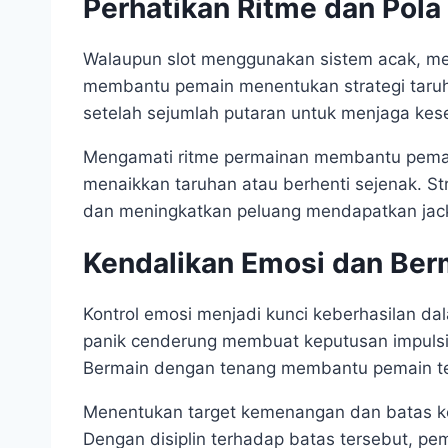
Perhatikan Ritme dan Pola
Walaupun slot menggunakan sistem acak, me
membantu pemain menentukan strategi taruh
setelah sejumlah putaran untuk menjaga ke
Mengamati ritme permainan membantu pemai
menaikkan taruhan atau berhenti sejenak. St
dan meningkatkan peluang mendapatkan jac
Kendalikan Emosi dan Ber
Kontrol emosi menjadi kunci keberhasilan da
panik cenderung membuat keputusan impulsif
Bermain dengan tenang membantu pemain tet
Menentukan target kemenangan dan batas ke
Dengan disiplin terhadap batas tersebut, 