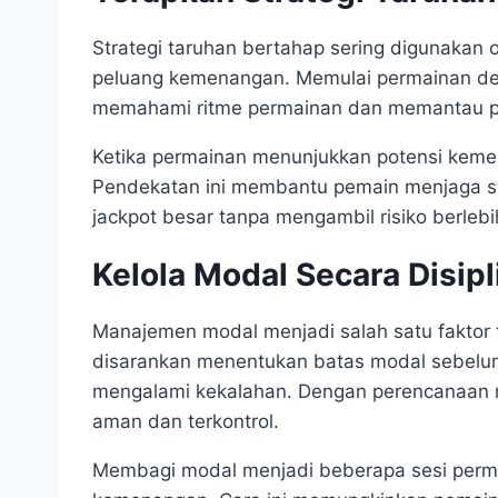
Strategi taruhan bertahap sering digunakan
peluang kemenangan. Memulai permainan de
memahami ritme permainan dan memantau pe
Ketika permainan menunjukkan potensi kemen
Pendekatan ini membantu pemain menjaga st
jackpot besar tanpa mengambil risiko berlebi
Kelola Modal Secara Disipl
Manajemen modal menjadi salah satu faktor 
disarankan menentukan batas modal sebelum
mengalami kekalahan. Dengan perencanaan m
aman dan terkontrol.
Membagi modal menjadi beberapa sesi perm