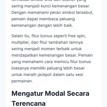
sering menjadi kunci kemenangan besar.
Dengan memahami peran simbol tersebut,
pemain dapat membaca peluang
kemenangan dengan lebih baik.
Selain itu, fitur bonus seperti free spin,
multiplier, dan fitur tambahan lainnya
sering menjadi momen terbaik untuk
mendapatkan kemenangan besar. Pemain
yang memahami cara memicu fitur bonus
biasanya memiliki peluang lebih besar
untuk meraih jackpot dalam satu sesi
permainan.
Mengatur Modal Secara
Terencana