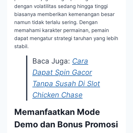
dengan volatilitas sedang hingga tinggi
biasanya memberikan kemenangan besar
namun tidak terlalu sering. Dengan
memahami karakter permainan, pemain
dapat mengatur strategi taruhan yang lebih
stabil.
Baca Juga:
Cara
Dapat Spin Gacor
Tanpa Susah Di Slot
Chicken Chase
Memanfaatkan Mode
Demo dan Bonus Promosi