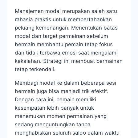
Manajemen modal merupakan salah satu
rahasia praktis untuk mempertahankan
peluang kemenangan. Menentukan batas
modal dan target permainan sebelum
bermain membantu pemain tetap fokus
dan tidak terbawa emosi saat mengalami
kekalahan. Strategi ini membuat permainan
tetap terkendali.
Membagi modal ke dalam beberapa sesi
bermain juga bisa menjadi trik efektif.
Dengan cara ini, pemain memiliki
kesempatan lebih banyak untuk
menemukan momen permainan yang
sedang menguntungkan tanpa
menghabiskan seluruh saldo dalam waktu