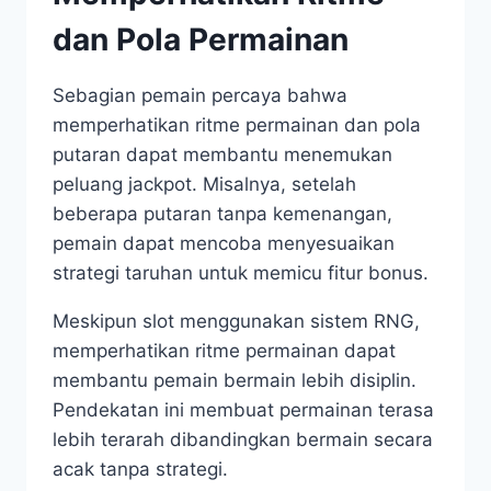
dan Pola Permainan
Sebagian pemain percaya bahwa
memperhatikan ritme permainan dan pola
putaran dapat membantu menemukan
peluang jackpot. Misalnya, setelah
beberapa putaran tanpa kemenangan,
pemain dapat mencoba menyesuaikan
strategi taruhan untuk memicu fitur bonus.
Meskipun slot menggunakan sistem RNG,
memperhatikan ritme permainan dapat
membantu pemain bermain lebih disiplin.
Pendekatan ini membuat permainan terasa
lebih terarah dibandingkan bermain secara
acak tanpa strategi.