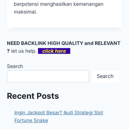
berpotensi menghasilkan kemenangan
maksimal.
NEED BACKLINK HIGH QUALITY and RELEVANT
?
let us help.
click here
Search
Search
Recent Posts
Ingin Jackpot Besar? Ikuti Strategi Slot
Fortune Snake