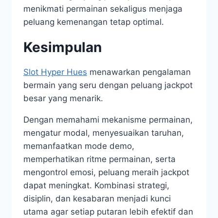
menikmati permainan sekaligus menjaga
peluang kemenangan tetap optimal.
Kesimpulan
Slot Hyper Hues
menawarkan pengalaman
bermain yang seru dengan peluang jackpot
besar yang menarik.
Dengan memahami mekanisme permainan,
mengatur modal, menyesuaikan taruhan,
memanfaatkan mode demo,
memperhatikan ritme permainan, serta
mengontrol emosi, peluang meraih jackpot
dapat meningkat. Kombinasi strategi,
disiplin, dan kesabaran menjadi kunci
utama agar setiap putaran lebih efektif dan