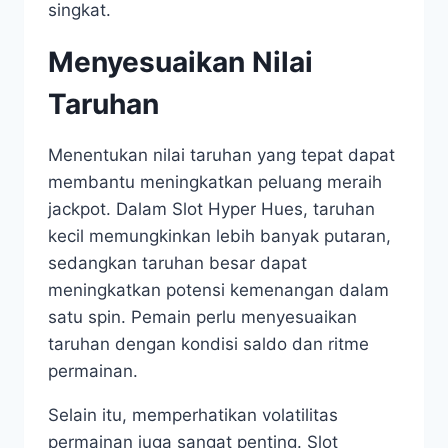
singkat.
Menyesuaikan Nilai
Taruhan
Menentukan nilai taruhan yang tepat dapat
membantu meningkatkan peluang meraih
jackpot. Dalam Slot Hyper Hues, taruhan
kecil memungkinkan lebih banyak putaran,
sedangkan taruhan besar dapat
meningkatkan potensi kemenangan dalam
satu spin. Pemain perlu menyesuaikan
taruhan dengan kondisi saldo dan ritme
permainan.
Selain itu, memperhatikan volatilitas
permainan juga sangat penting. Slot