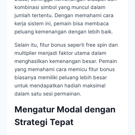
kombinasi simbol yang muncul dalam
jumlah tertentu. Dengan memahami cara
kerja sistem ini, pemain bisa membaca
peluang kemenangan dengan lebih baik.
Selain itu, fitur bonus seperti free spin dan
multiplier menjadi faktor utama dalam
menghasilkan kemenangan besar. Pemain
yang memahami cara memicu fitur bonus
biasanya memiliki peluang lebih besar
untuk mendapatkan hadiah maksimal
dalam satu sesi permainan.
Mengatur Modal dengan
Strategi Tepat