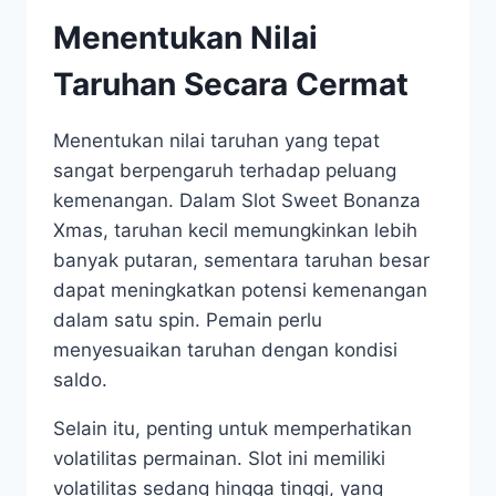
Menentukan Nilai
Taruhan Secara Cermat
Menentukan nilai taruhan yang tepat
sangat berpengaruh terhadap peluang
kemenangan. Dalam Slot Sweet Bonanza
Xmas, taruhan kecil memungkinkan lebih
banyak putaran, sementara taruhan besar
dapat meningkatkan potensi kemenangan
dalam satu spin. Pemain perlu
menyesuaikan taruhan dengan kondisi
saldo.
Selain itu, penting untuk memperhatikan
volatilitas permainan. Slot ini memiliki
volatilitas sedang hingga tinggi, yang