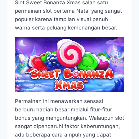
Slot Sweet Bonanza Xmas salah satu
permainan slot bertema Natal yang sangat
populer karena tampilan visual penuh
warna serta peluang kemenangan besar.
Permainan ini menawarkan sensasi
berburu hadiah besar melalui fitur-fitur
bonus yang menguntungkan. Walaupun slot
sangat dipengaruhi faktor keberuntungan,
ada beberapa cara ampuh yang dapat