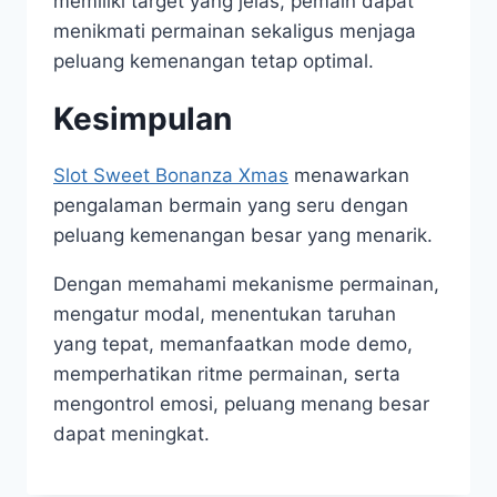
memiliki target yang jelas, pemain dapat
menikmati permainan sekaligus menjaga
peluang kemenangan tetap optimal.
Kesimpulan
Slot Sweet Bonanza Xmas
menawarkan
pengalaman bermain yang seru dengan
peluang kemenangan besar yang menarik.
Dengan memahami mekanisme permainan,
mengatur modal, menentukan taruhan
yang tepat, memanfaatkan mode demo,
memperhatikan ritme permainan, serta
mengontrol emosi, peluang menang besar
dapat meningkat.