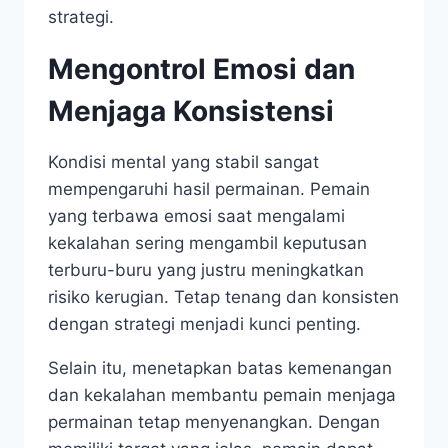
strategi.
Mengontrol Emosi dan
Menjaga Konsistensi
Kondisi mental yang stabil sangat
mempengaruhi hasil permainan. Pemain
yang terbawa emosi saat mengalami
kekalahan sering mengambil keputusan
terburu-buru yang justru meningkatkan
risiko kerugian. Tetap tenang dan konsisten
dengan strategi menjadi kunci penting.
Selain itu, menetapkan batas kemenangan
dan kekalahan membantu pemain menjaga
permainan tetap menyenangkan. Dengan