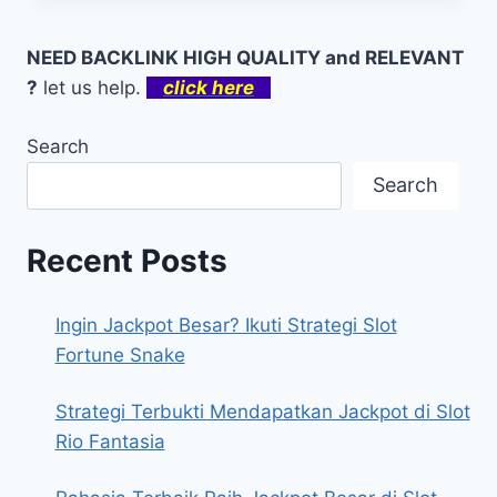
NEED BACKLINK HIGH QUALITY and RELEVANT
?
let us help.
click here
Search
Search
Recent Posts
Ingin Jackpot Besar? Ikuti Strategi Slot
Fortune Snake
Strategi Terbukti Mendapatkan Jackpot di Slot
Rio Fantasia